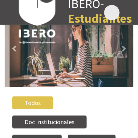
IBERO-
Estudiantes
Previous
Next
Todos
Doc Institucionales